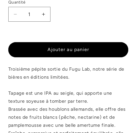
Quantité
Quantité
Réduire
Augmenter
la
la
quantité
quantité
de
de
FUGU
FUGU
LAB
LAB
Ajouter au panier
-
-
Tapage
Tapage
Troisième pépite sortie du Fugu Lab, notre série de
bières en éditions limitées.
Tapage est une IPA au seigle, qui apporte une
texture soyeuse à tomber par terre.
Brassée avec des houblons allemands, elle offre des
notes de fruits blancs (pêche, nectarine) et de
pamplemousse avec une belle amertume finale.