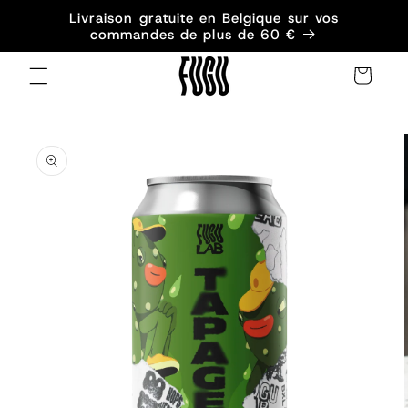
et
Livraison gratuite en Belgique sur vos
passer
commandes de plus de 60 €
au
contenu
Panier
Passer aux
informations
produits